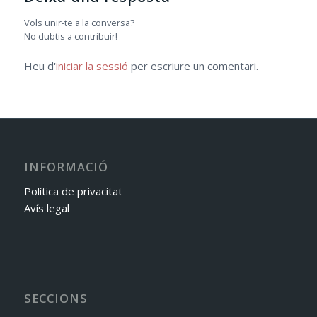
Vols unir-te a la conversa?
No dubtis a contribuir!
Heu d'
iniciar la sessió
per escriure un comentari.
INFORMACIÓ
Política de privacitat
Avís legal
SECCIONS