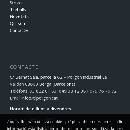
Serveis
Treballs
Novetats
Qui som
Contacte
CONTACTE
C/ Bernat Sala, parcel·la 62 – Polígon industrial La
Valldan 08600 Berga (Barcelona)
Telèfons: 93 822 01 83, 649 38 12 38 I 679 76 76 72
Email
info@elpoligon.cat
Horari: de dilluns a divendres
matí de 9:00 a 13:00
Aquest lloc web utilitza cookies pròpies i de tercers per recollir
tarda de 15:00 a 19:00
informació estadística per poder millorar i personalitzar la teva