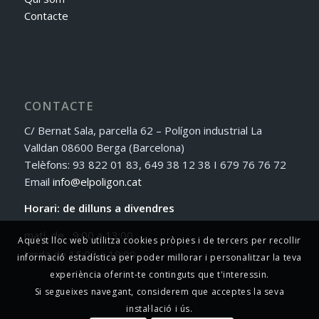
Contacte
CONTACTE
C/ Bernat Sala, parcel·la 62 – Polígon industrial La
Valldan 08600 Berga (Barcelona)
Telèfons: 93 822 01 83, 649 38 12 38 I 679 76 76 72
Email
info@elpoligon.cat
Horari: de dilluns a divendres
matí de 9:00 a 13:00
Aquest lloc web utilitza cookies pròpies i de tercers per recollir
tarda de 15:00 a 19:00
informació estadística per poder millorar i personalitzar la teva
experiència oferint-te continguts que t'interessin.
Si segueixes navegant, considerem que acceptes la seva
instal·lació i ús.