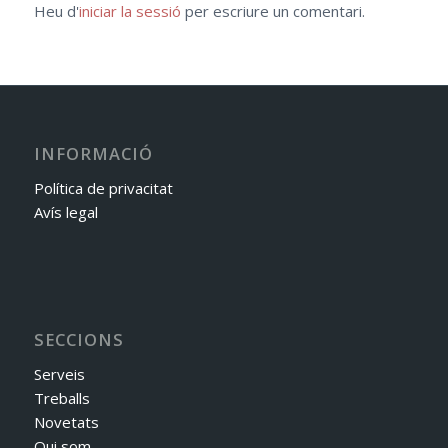
Heu d'
iniciar la sessió
per escriure un comentari.
INFORMACIÓ
Política de privacitat
Avís legal
SECCIONS
Serveis
Treballs
Novetats
Qui som